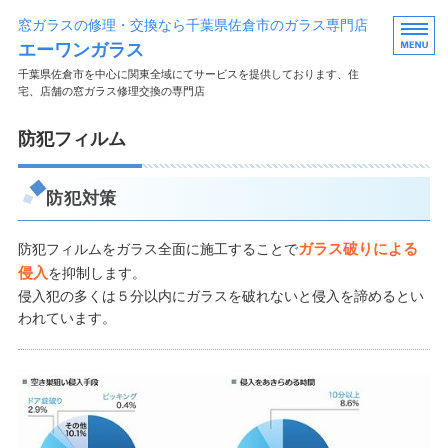
窓ガラスの修理・交換なら千葉県佐倉市のガラス専門店
エーワンガラス
千葉県佐倉市を中心に関東全域にてサービスを提供しております、住
宅、店舗の窓ガラス修理交換の専門店
ホーム
防犯フィルム
ガラス修理・交換
防犯対策
フィルム施工
ガラス破りによる
防犯フィルムをガラス全面に施工することで
会社概要
侵入
を抑制します。
侵入犯の多くは５分以内にガラスを破れないと侵入を諦めるとい
お問い合わせ
われています。